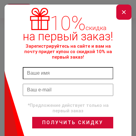
КАТАЛОГ
10%
скидка
на первый заказ!
Зарегистрируйтесь на сайте и вам на
почту придет купон со скидкой 10% на
первый заказ!
КАТАЛОГ ТОВАРОВ
/
МОЛОДОСТЬ
/
AGE REFILL SUMMUM MASK - НОЧНАЯ ОМОЛАЖИВ
АЮЩАЯ МАСКА-ФИЛЛЕР С ЛИФТИНГ-ЭФФЕКТОМ
*Предложение действует только на
первый заказ