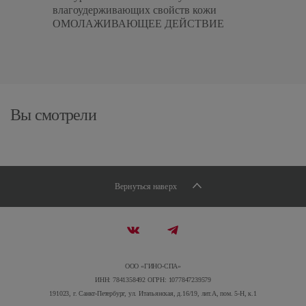
влагоудерживающих свойств кожи
ОМОЛАЖИВАЮЩЕЕ ДЕЙСТВИЕ
Вы смотрели
Вернуться наверх
ООО «ГИНО-СПА»
ИНН: 7841358492 ОГРН: 1077847239579
191023, г. Санкт-Петербург, ул. Итальянская, д.16/19, лит.А, пом. 5-Н, к.1